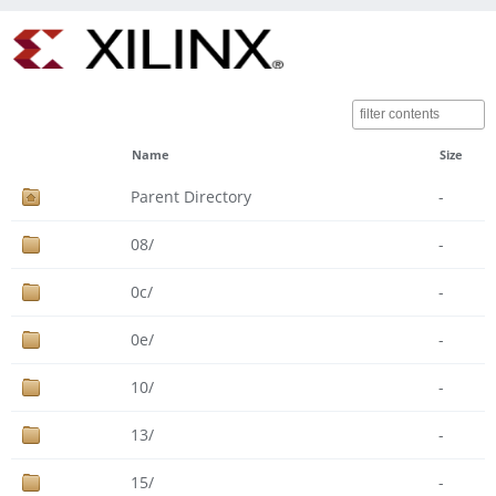
Name
Size
Parent Directory
-
08/
-
0c/
-
0e/
-
10/
-
13/
-
15/
-