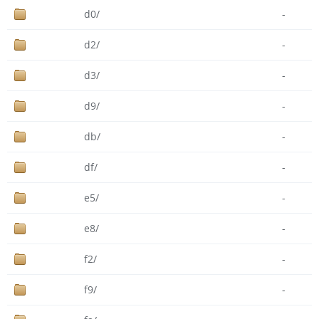
d0/
-
d2/
-
d3/
-
d9/
-
db/
-
df/
-
e5/
-
e8/
-
f2/
-
f9/
-