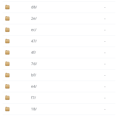
d8/
-
2e/
-
ec/
-
47/
-
4f/
-
7d/
-
bf/
-
e4/
-
f7/
-
18/
-