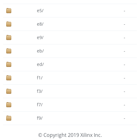
e5/
-
e8/
-
e9/
-
eb/
-
ed/
-
f1/
-
f3/
-
f7/
-
f9/
-
© Copyright 2019 Xilinx Inc.