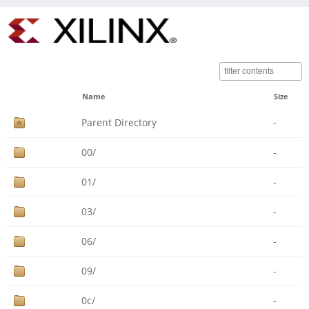
Name
Size
Parent Directory
-
00/
-
01/
-
03/
-
06/
-
09/
-
0c/
-