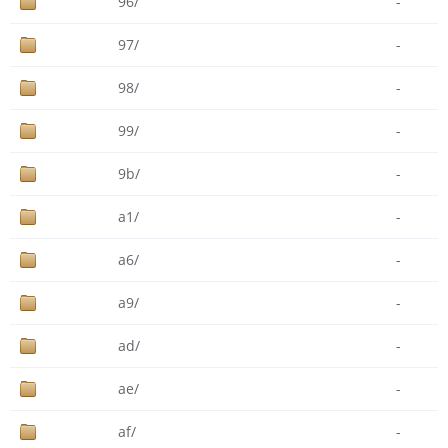
96/
-
97/
-
98/
-
99/
-
9b/
-
a1/
-
a6/
-
a9/
-
ad/
-
ae/
-
af/
-