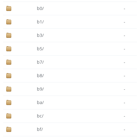
b0/
-
b1/
-
b3/
-
b5/
-
b7/
-
b8/
-
b9/
-
ba/
-
bc/
-
bf/
-