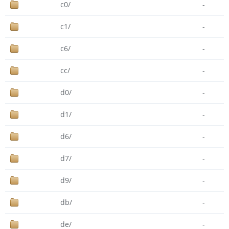
c0/
-
c1/
-
c6/
-
cc/
-
d0/
-
d1/
-
d6/
-
d7/
-
d9/
-
db/
-
de/
-