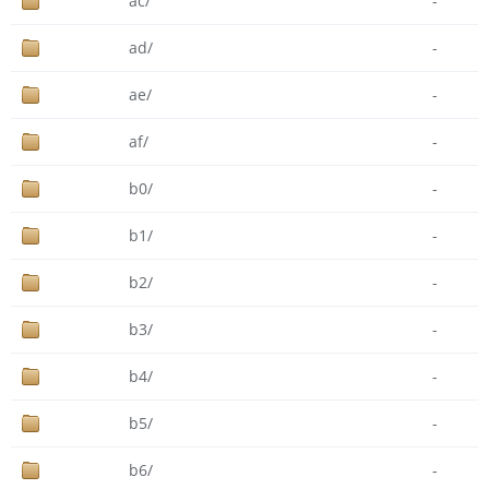
ac/
-
ad/
-
ae/
-
af/
-
b0/
-
b1/
-
b2/
-
b3/
-
b4/
-
b5/
-
b6/
-