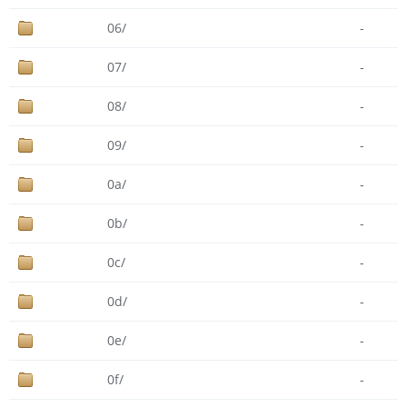
06/
-
07/
-
08/
-
09/
-
0a/
-
0b/
-
0c/
-
0d/
-
0e/
-
0f/
-