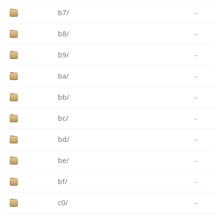
b7/
-
b8/
-
b9/
-
ba/
-
bb/
-
bc/
-
bd/
-
be/
-
bf/
-
c0/
-