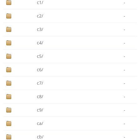
c1/
-
c2/
-
c3/
-
c4/
-
c5/
-
c6/
-
c7/
-
c8/
-
c9/
-
ca/
-
cb/
-