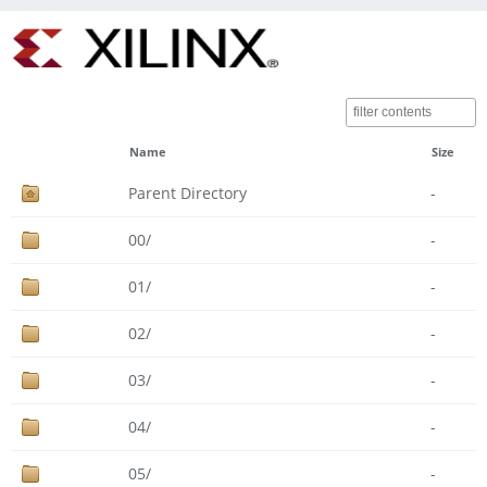
Name
Size
Parent Directory
-
00/
-
01/
-
02/
-
03/
-
04/
-
05/
-