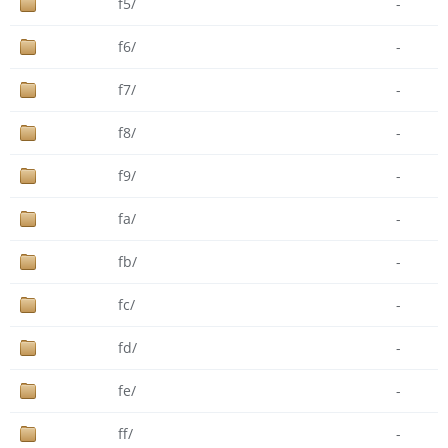
f5/
-
f6/
-
f7/
-
f8/
-
f9/
-
fa/
-
fb/
-
fc/
-
fd/
-
fe/
-
ff/
-