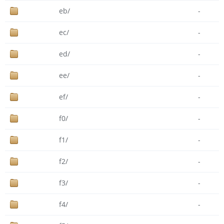
eb/
-
ec/
-
ed/
-
ee/
-
ef/
-
f0/
-
f1/
-
f2/
-
f3/
-
f4/
-