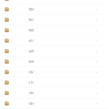
9b/
-
9c/
-
9d/
-
a1/
-
ad/
-
b9/
-
c6/
-
c7/
-
c9/
-
cb/
-