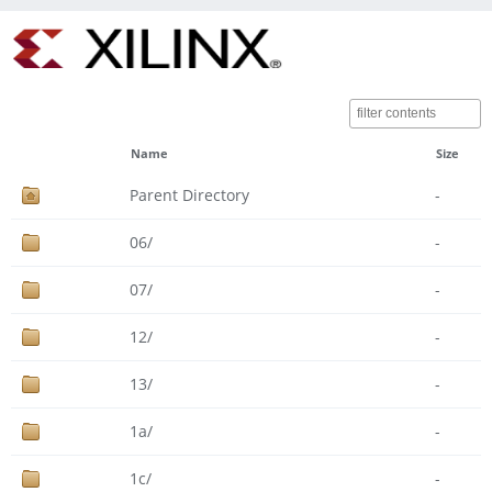
Name
Size
Parent Directory
-
06/
-
07/
-
12/
-
13/
-
1a/
-
1c/
-