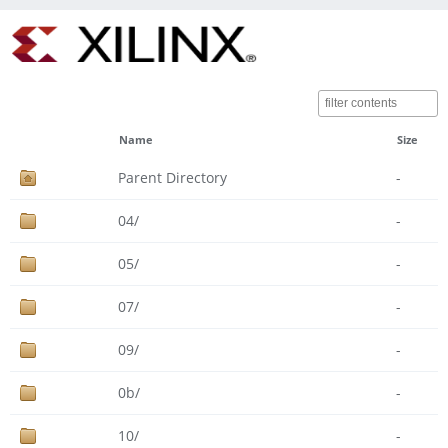
Name
Size
Parent Directory
-
04/
-
05/
-
07/
-
09/
-
0b/
-
10/
-