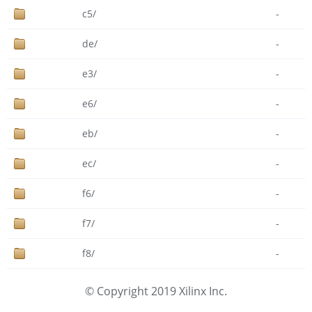
c5/
-
de/
-
e3/
-
e6/
-
eb/
-
ec/
-
f6/
-
f7/
-
f8/
-
© Copyright 2019 Xilinx Inc.