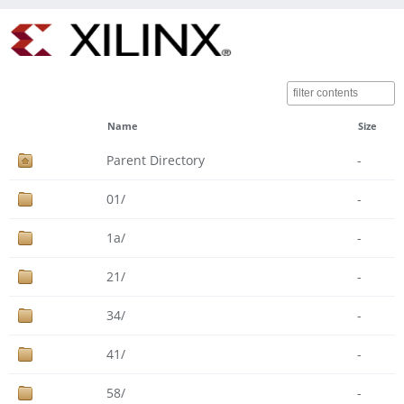
Name
Size
Parent Directory
-
01/
-
1a/
-
21/
-
34/
-
41/
-
58/
-