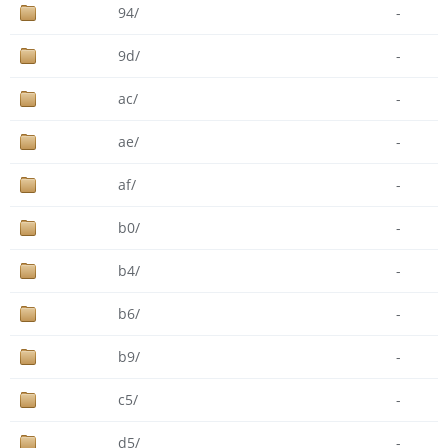
94/
-
9d/
-
ac/
-
ae/
-
af/
-
b0/
-
b4/
-
b6/
-
b9/
-
c5/
-
d5/
-