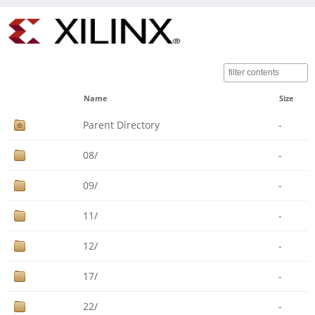
Name
Size
Parent Directory
-
08/
-
09/
-
11/
-
12/
-
17/
-
22/
-