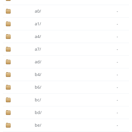
a0/
-
a1/
-
a4/
-
a7/
-
ad/
-
b4/
-
b6/
-
bc/
-
bd/
-
be/
-