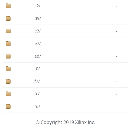
c2/
-
d9/
-
e3/
-
e7/
-
ed/
-
f0/
-
f7/
-
fc/
-
fd/
-
© Copyright 2019 Xilinx Inc.